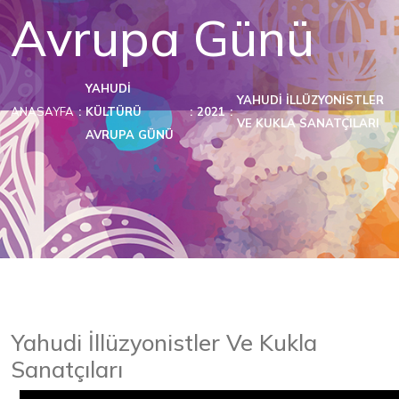
Avrupa Günü
YAHUDI
YAHUDI İLLÜZYONISTLER
ANASAYFA
KÜLTÜRÜ
2021
VE KUKLA SANATÇILARI
AVRUPA GÜNÜ
Yahudi İllüzyonistler Ve Kukla
Sanatçıları