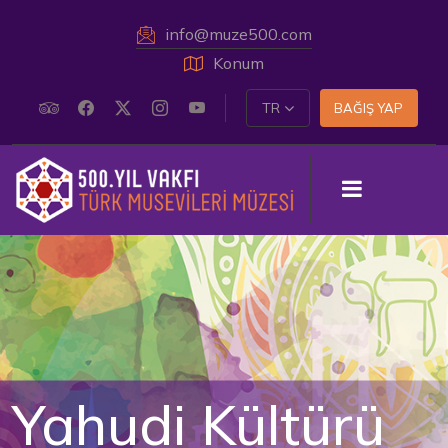
info@muze500.com
Konum
TR
BAĞIŞ YAP
Yahudi Kültürü